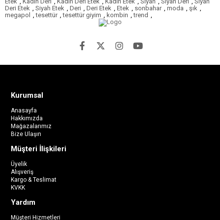
Etek
,
Kadın Deri
,
Kadın Deri Etek
,
Kadın Etek
,
Siyah
,
Siyah Deri
,
Siyah
Deri Etek
,
Siyah Etek
,
Deri
,
Deri Etek
,
Etek
,
sonbahar
,
moda
,
şık
,
megapol
,
tesettür
,
tesettür giyim
,
kombin
,
trend
,
Kurumsal
Anasayfa
Hakkımızda
Mağazalarımız
Bize Ulaşın
Müşteri İlişkileri
Üyelik
Alışveriş
Kargo & Teslimat
KVKK
Yardım
Müşteri Hizmetleri