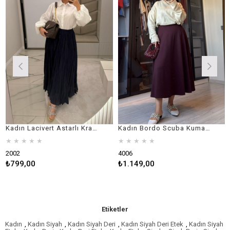
Kadın Lacivert Astarlı Kraş Etek
Kadın Bordo Scuba Kumaş Çan Etek
★
★
★
★
★
★
★
★
★
★
★
02
4006
4006
99,00
₺1.149,00
₺1.
Etiketler
Kadın
,
Kadın Siyah
,
Kadın Siyah Deri
,
Kadın Siyah Deri Etek
,
Kadın Siyah