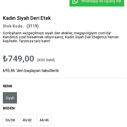
Whatsapp ile Sipariş Ver
Kadın Siyah Deri Etek
(3119)
Sonbaharın vazgeçilmezi siyah deri etekler, megapolgiyim.com'da!
Kendinizi özel hissetmek istiyorsanız, Kadın Siyah Deri Eteğimizi hemen
keşfedin. Tarzınıza tarz katın!
₺749,00
(KDV Dahil)
₺95,46
'den başlayan taksitlerle
RENK
Siyah
BEDEN
36/38
40/42
44/46