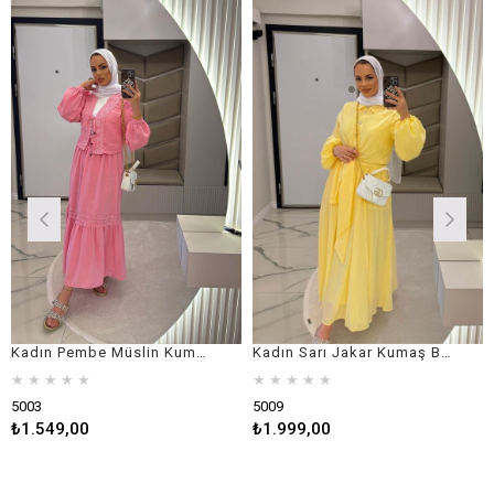
Kadın Pembe Müslin Kumaş Dantel Detaylı Önü Bağlamalı Tesettür Takım
Kadın Sarı Jakar Kumaş Belden bağlamalı Düğmeli Tesettür Takım
★
★
★
★
★
★
★
★
★
★
★
5009
5010
,00
₺1.999,00
₺1.499,