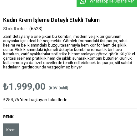
Whatsapp ile Sipariş Ver
Kadın Krem İşleme Detaylı Etekli Takım
(6523)
Zarif detaylarıyla öne çıkan bu kombin, modern ve şık bir görünüm
arayanlar için ideal bir seçenektir. Gömlek formundaki üst parça, rahat
kesimi ve bel kısmındaki büzgü tasarımıyla hem konfor hem de şıklık
sunar. Etek kısmındaki işlemeli detaylar kombine romantik bir hava
katarken, zarif ayakkabılar sofistike bir tamamlayıcı görevi görür. Küçük el
çantası ise hem pratiklik hem de şıklık sunarak kombini bütünler. Günlük
kullanımda ya da özel davetlerde tercih edilebilecek bu parça, stil sahibi
kadınların gardırobunda vazgeçilmez bir yer
₺1.999,00
(KDV Dahil)
₺254,76
'den başlayan taksitlerle
RENK
Krem