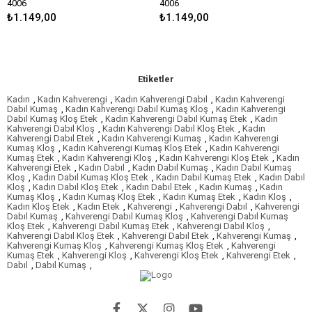
4006
3119
00
₺1.149,00
₺749,00
Etiketler
Kadın
,
Kadın Kahverengi
,
Kadın Kahverengi Dabıl
,
Kadın Kahverengi
Dabıl Kumaş
,
Kadın Kahverengi Dabıl Kumaş Kloş
,
Kadın Kahverengi
Dabıl Kumaş Kloş Etek
,
Kadın Kahverengi Dabıl Kumaş Etek
,
Kadın
Kahverengi Dabıl Kloş
,
Kadın Kahverengi Dabıl Kloş Etek
,
Kadın
Kahverengi Dabıl Etek
,
Kadın Kahverengi Kumaş
,
Kadın Kahverengi
Kumaş Kloş
,
Kadın Kahverengi Kumaş Kloş Etek
,
Kadın Kahverengi
Kumaş Etek
,
Kadın Kahverengi Kloş
,
Kadın Kahverengi Kloş Etek
,
Kadın
Kahverengi Etek
,
Kadın Dabıl
,
Kadın Dabıl Kumaş
,
Kadın Dabıl Kumaş
Kloş
,
Kadın Dabıl Kumaş Kloş Etek
,
Kadın Dabıl Kumaş Etek
,
Kadın Dabıl
Kloş
,
Kadın Dabıl Kloş Etek
,
Kadın Dabıl Etek
,
Kadın Kumaş
,
Kadın
Kumaş Kloş
,
Kadın Kumaş Kloş Etek
,
Kadın Kumaş Etek
,
Kadın Kloş
,
Kadın Kloş Etek
,
Kadın Etek
,
Kahverengi
,
Kahverengi Dabıl
,
Kahverengi
Dabıl Kumaş
,
Kahverengi Dabıl Kumaş Kloş
,
Kahverengi Dabıl Kumaş
Kloş Etek
,
Kahverengi Dabıl Kumaş Etek
,
Kahverengi Dabıl Kloş
,
Kahverengi Dabıl Kloş Etek
,
Kahverengi Dabıl Etek
,
Kahverengi Kumaş
,
Kahverengi Kumaş Kloş
,
Kahverengi Kumaş Kloş Etek
,
Kahverengi
Kumaş Etek
,
Kahverengi Kloş
,
Kahverengi Kloş Etek
,
Kahverengi Etek
,
Dabıl
,
Dabıl Kumaş
,