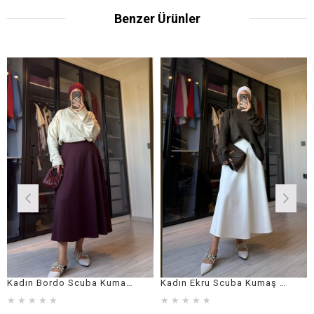
Benzer Ürünler
Kadın Bordo Scuba Kumaş Çan Etek
Kadın Ekru Scuba Kumaş Çan Etek
Kadın Siya
★
★
★
★
★
★
★
★
★
★