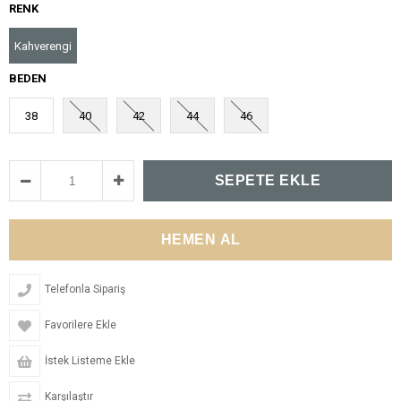
RENK
Kahverengi
BEDEN
38
40
42
44
46
Telefonla Sipariş
Favorilere Ekle
İstek Listeme Ekle
Karşılaştır