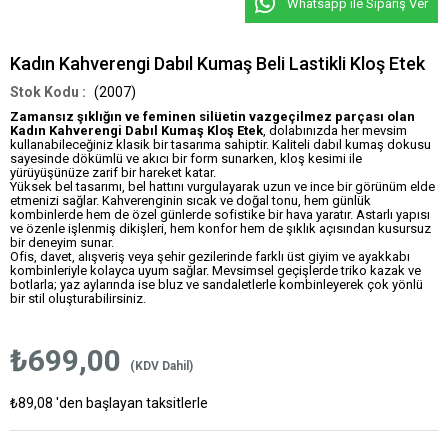
Whatsapp ile Sipariş Ver
Kadın Kahverengi Dabıl Kumaş Beli Lastikli Kloş Etek
(2007)
Zamansız şıklığın ve feminen silüetin vazgeçilmez parçası olan
Kadın Kahverengi Dabıl Kumaş Kloş Etek
, dolabınızda her mevsim
kullanabileceğiniz klasik bir tasarıma sahiptir. Kaliteli dabıl kumaş dokusu
sayesinde dökümlü ve akıcı bir form sunarken, kloş kesimi ile
yürüyüşünüze zarif bir hareket katar.
Yüksek bel tasarımı, bel hattını vurgulayarak uzun ve ince bir görünüm elde
etmenizi sağlar. Kahverenginin sıcak ve doğal tonu, hem günlük
kombinlerde hem de özel günlerde sofistike bir hava yaratır. Astarlı yapısı
ve özenle işlenmiş dikişleri, hem konfor hem de şıklık açısından kusursuz
bir deneyim sunar.
Ofis, davet, alışveriş veya şehir gezilerinde farklı üst giyim ve ayakkabı
kombinleriyle kolayca uyum sağlar. Mevsimsel geçişlerde triko kazak ve
botlarla; yaz aylarında ise bluz ve sandaletlerle kombinleyerek çok yönlü
bir stil oluşturabilirsiniz.
₺699,00
(KDV Dahil)
₺89,08
'den başlayan taksitlerle