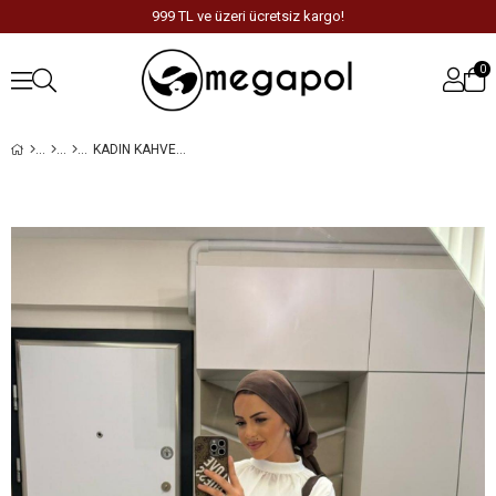
999 TL ve üzeri ücretsiz kargo!
0
KADIN KAHVERENGI DABIL KUMAŞ BELI LASTIKLI KLOŞ ETEK