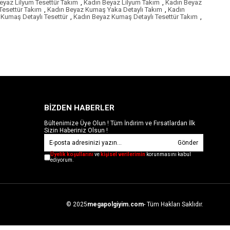
eyaz Lilyum Tesettür Takım
,
Kadın Beyaz Lilyum Takım
,
Kadın Beyaz
Tesettür Takım
,
Kadın Beyaz Kumaş Yaka Detaylı Takım
,
Kadın
Kumaş Detaylı Tesettür
,
Kadın Beyaz Kumaş Detaylı Tesettür Takım
,
BİZDEN HABERLER
Bültenimize Üye Olun ! Tüm İndirim ve Fırsatlardan İlk
Sizin Haberiniz Olsun !
Gönder
Üyelik koşullarını
ve
kişisel verilerimin
korunmasını kabul
ediyorum.
© 2025
megapolgiyim.com
- Tüm Hakları Saklıdır.