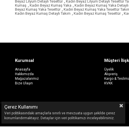
Beyaz Lilyum Detaylı Tesettür
,
Kadın Beyaz Lilyum Detaylı Tesettür T
Kumaş
,
Kadın Beyaz Kumaş Yaka
,
Kadın Beyaz Kumaş Yaka Detaylı
Beyaz Kumaş Yaka Tesettür
,
Kadın Beyaz Kumaş Yaka Tesettür Takı
Kadın Beyaz Kumaş Detaylı Takım
,
Kadın Beyaz Kumaş Tesettür
,
Ka
Kurumsal
Müşteri İlişk
Anasayfa
Üyelik
Hakkımızda
Alışveriş
Mağazalarımız
Kargo & Teslim
Bize Ulaşın
KVKK
Çerez Kullanımı
Veri politikasındaki amaçlarla sınırlı ve mevzuata uygun şekilde çerez
konumlandırmaktayız. Detaylar için veri politikamızı inceleyebilirsiniz.