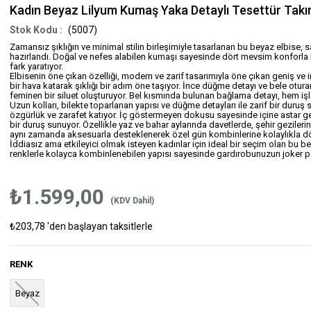
Kadın Beyaz Lilyum Kumaş Yaka Detaylı Tesettür Tak
(5007)
Zamansız şıklığın ve minimal stilin birleşimiyle tasarlanan bu beyaz elbise, 
hazırlandı. Doğal ve nefes alabilen kumaşı sayesinde dört mevsim konforla k
fark yaratıyor.
Elbisenin öne çıkan özelliği, modern ve zarif tasarımıyla öne çıkan geniş ve 
bir hava katarak şıklığı bir adım öne taşıyor. İnce düğme detayı ve bele otur
feminen bir siluet oluşturuyor. Bel kısmında bulunan bağlama detayı, hem işle
Uzun kolları, bilekte toparlanan yapısı ve düğme detayları ile zarif bir duruş
özgürlük ve zarafet katıyor. İç göstermeyen dokusu sayesinde içine astar g
bir duruş sunuyor. Özellikle yaz ve bahar aylarında davetlerde, şehir geziler
aynı zamanda aksesuarla desteklenerek özel gün kombinlerine kolaylıkla dön
İddiasız ama etkileyici olmak isteyen kadınlar için ideal bir seçim olan bu bey
renklerle kolayca kombinlenebilen yapısı sayesinde gardırobunuzun joker p
₺1.599,00
(KDV Dahil)
₺203,78
'den başlayan taksitlerle
RENK
Beyaz