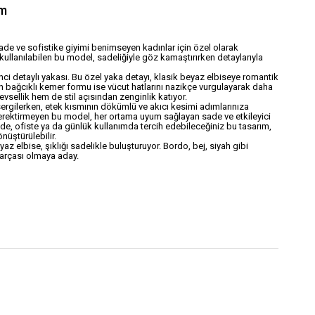
ım
sade ve sofistike giyimi benimseyen kadınlar için özel olarak
ullanılabilen bu model, sadeliğiyle göz kamaştırırken detaylarıyla
inci detaylı yakası. Bu özel yaka detayı, klasik beyaz elbiseye romantik
an bağcıklı kemer formu ise vücut hatlarını nazikçe vurgulayarak daha
vsellik hem de stil açısından zenginlik katıyor.
 sergilerken, etek kısmının dökümlü ve akıcı kesimi adımlarınıza
erektirmeyen bu model, her ortama uyum sağlayan sade ve etkileyici
inde, ofiste ya da günlük kullanımda tercih edebileceğiniz bu tasarım,
üştürülebilir.
az elbise, şıklığı sadelikle buluşturuyor. Bordo, bej, siyah gibi
arçası olmaya aday.