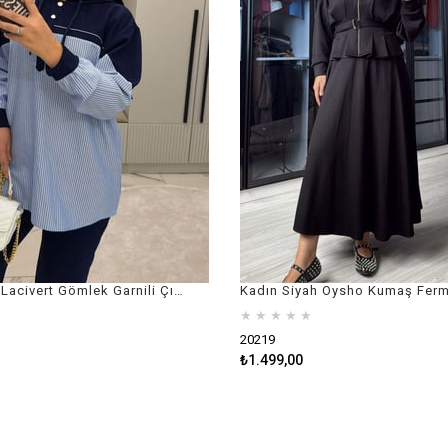
Kadın Koyu Lacivert Gömlek Garnili Çıt Çıt Rahat Takım
★
★
★
★
★
20219
₺1.499,00