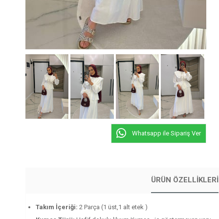
Whatsapp ile Sipariş Ver
ÜRÜN ÖZELLIKLERI
Takım İçeriği:
2 Parça (1 üst,1 alt etek )