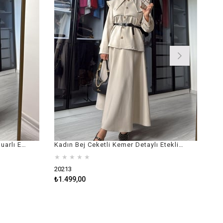
Kadın Siyah Oysho Kumaş Fermuarlı Etekli Takım
Kadın Bej Ceketli Kemer Detaylı Etekli Takım
★
★
★
★
★
20213
₺1.499,00