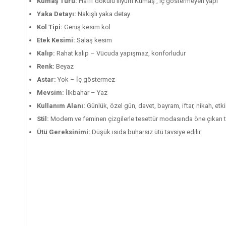
Kumaş Türü:
Hafif dokulu lilyum Kumaş , iç göstermeyen yapı
Yaka Detayı:
Nakışlı yaka detay
Kol Tipi:
Geniş kesim kol
Etek Kesimi:
Salaş kesim
Kalıp:
Rahat kalıp – Vücuda yapışmaz, konforludur
Renk:
Beyaz
Astar:
Yok – İç göstermez
Mevsim:
İlkbahar – Yaz
Kullanım Alanı:
Günlük, özel gün, davet, bayram, iftar, nikah, etk
Stil:
Modern ve feminen çizgilerle tesettür modasında öne çıkan 
Ütü Gereksinimi:
Düşük ısıda buharsız ütü tavsiye edilir