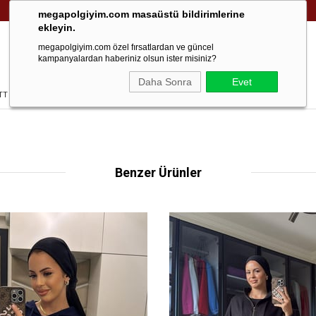
Kolay iade!
megapolgiyim.com masaüstü bildirimlerine
ekleyin.
megapolgiyim.com özel fırsatlardan ve güncel
kampanyalardan haberiniz olsun ister misiniz?
Daha Sonra
Evet
ETTÜR TAKIM
Benzer Ürünler