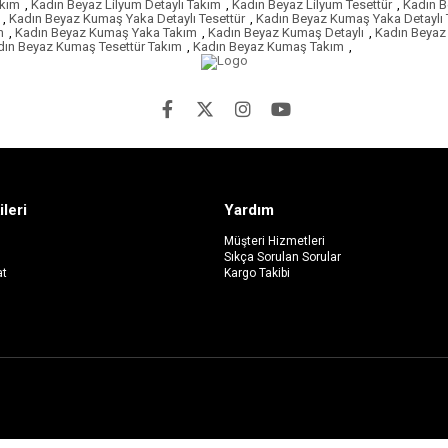
akım
,
Kadın Beyaz Lilyum Detaylı Takım
,
Kadın Beyaz Lilyum Tesettür
,
Kadın B
,
Kadın Beyaz Kumaş Yaka Detaylı Tesettür
,
Kadın Beyaz Kumaş Yaka Detaylı 
m
,
Kadın Beyaz Kumaş Yaka Takım
,
Kadın Beyaz Kumaş Detaylı
,
Kadın Beyaz 
dın Beyaz Kumaş Tesettür Takım
,
Kadın Beyaz Kumaş Takım
,
ileri
Yardım
Müşteri Hizmetleri
Sıkça Sorulan Sorular
at
Kargo Takibi