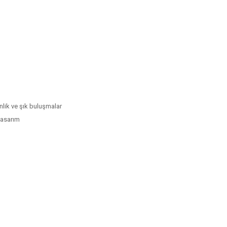
inlik ve şık buluşmalar
tasarım