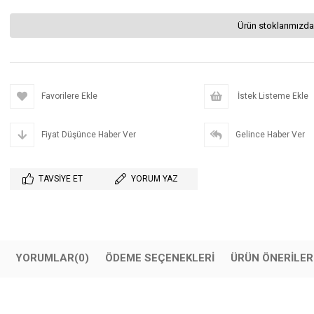
Ürün stoklarımızda
Favorilere Ekle
İstek Listeme Ekle
Fiyat Düşünce Haber Ver
Gelince Haber Ver
TAVSIYE ET
YORUM YAZ
YORUMLAR
(0)
ÖDEME SEÇENEKLERI
ÜRÜN ÖNERILER