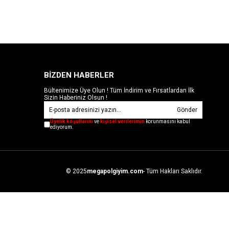
BİZDEN HABERLER
Bültenimize Üye Olun ! Tüm İndirim ve Fırsatlardan İlk
Sizin Haberiniz Olsun !
Gönder
Üyelik koşullarını
ve
kişisel verilerimin
korunmasını kabul
ediyorum.
© 2025
megapolgiyim.com
- Tüm Hakları Saklıdır.