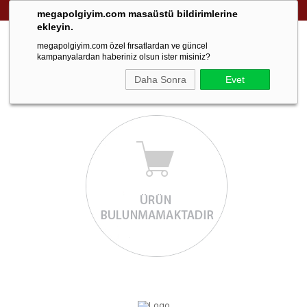
999 TL ve üzeri ücretsiz kargo!
megapolgiyim.com masaüstü bildirimlerine
ekleyin.
megapolgiyim.com özel fırsatlardan ve güncel
kampanyalardan haberiniz olsun ister misiniz?
Daha Sonra
Evet