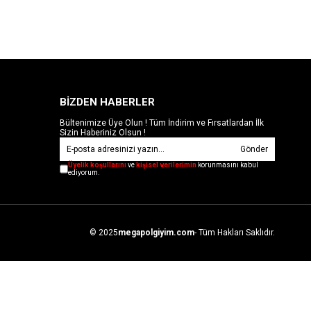
BİZDEN HABERLER
Bültenimize Üye Olun ! Tüm İndirim ve Fırsatlardan İlk
Sizin Haberiniz Olsun !
Gönder
Üyelik koşullarını
ve
kişisel verilerimin
korunmasını kabul
ediyorum.
© 2025
megapolgiyim.com
- Tüm Hakları Saklıdır.