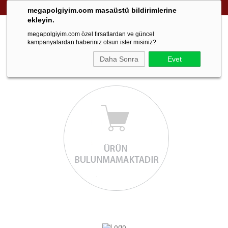
999 TL ve üzeri ücretsiz kargo!
megapolgiyim.com masaüstü bildirimlerine
ekleyin.
megapolgiyim.com özel fırsatlardan ve güncel
kampanyalardan haberiniz olsun ister misiniz?
Daha Sonra
Evet